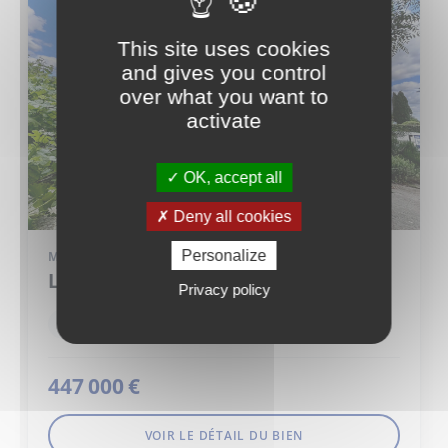
This site uses cookies
and gives you control
over what you want to
activate
OK, accept all
Deny all cookies
Personalize
MAISON
LATTES (34970)
Privacy policy
6 pièce(s)
4 chambre(s)
123 m²
447 000 €
VOIR LE DÉTAIL DU BIEN