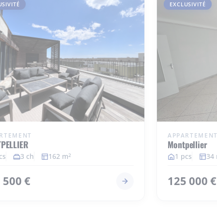
USIVITÉ
EXCLUSIVITÉ
RTEMENT
APPARTEMEN
PELLIER
Montpellier
cs
3 ch
162 m
1 pcs
34
2
 500 €
125 000 €