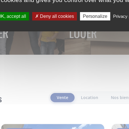
K, accept all
Deny all cookies
Personalize
Privacy 
ER
LOUER
s
Vente
Location
Nos bien