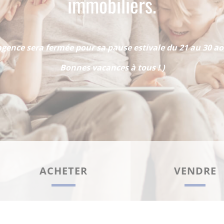
immobiliers.
agence sera fermée pour sa pause estivale du 21 au 30 ao
Bonnes vacances à tous ! )
ACHETER
VENDRE