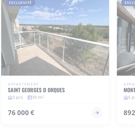
EXCLUSIVITÉ
EXCL
APPARTEMENT
APPA
SAINT GEORGES D ORQUES
MONT
3 pcs
39 m
5 p
2
76 000 €
892