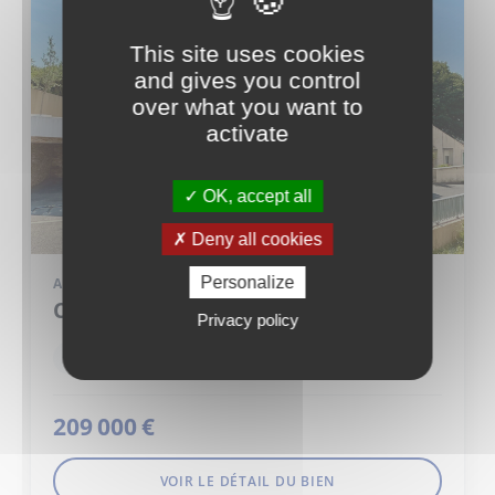
This site uses cookies
and gives you control
over what you want to
activate
OK, accept all
Deny all cookies
Personalize
APPARTEMENT
CASTELNAU LE LEZ (34170)
Privacy policy
2 pièce(s)
1 chambre(s)
42 m²
209 000 €
VOIR LE DÉTAIL DU BIEN