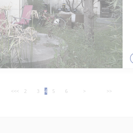
<<
<
2
3
4
5
6
>
>>