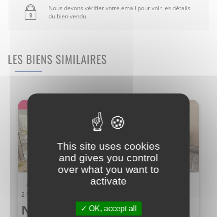
Nous devons vérifier votre email pour voir les détails
du bien vendu
LES BIENS SIMILAIRES
Exclusivité
This site uses cookies
and gives you control
over what you want to
activate
Appartement
2 Pièce(s) MONTPELLIER
Nous consulter
OK, accept all