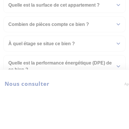
Quelle est la surface de cet appartement ?
Combien de pièces compte ce bien ?
À quel étage se situe ce bien ?
Quelle est la performance énergétique (DPE) de
ce bien ?
Nous consulter
Ap
En quelle année a été construit ce bien ?
Comment visiter ce bien ?