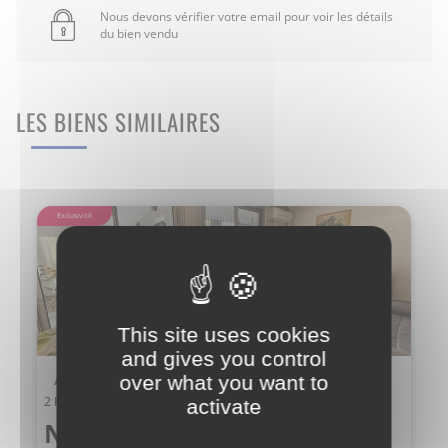
Nous devons vérifier votre email pour voir les détails
du bien vendu
LES BIENS SIMILAIRES
Exclusivité
This site uses cookies
and gives you control
Appartement
over what you want to
2 Pièce(s) MONTPELLIER
activate
Nous consulter