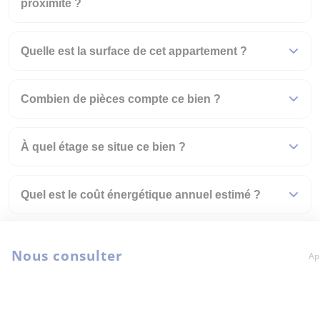
proximité ?
Quelle est la surface de cet appartement ?
Combien de pièces compte ce bien ?
À quel étage se situe ce bien ?
Quel est le coût énergétique annuel estimé ?
À combien s'élèvent les charges de copropriété
Nous consulter
Ap
?
En quelle année a été construit ce bien ?