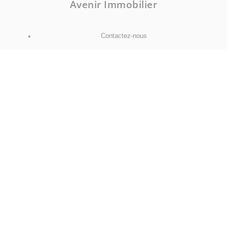
Avenir Immobilier
Contactez-nous
NOUS SUIVRE
Facebook
Instagram
Mentions légales
Politique de confidentialité
Politique de cookies
Déclaration d'accessibilité
Barème des honoraires