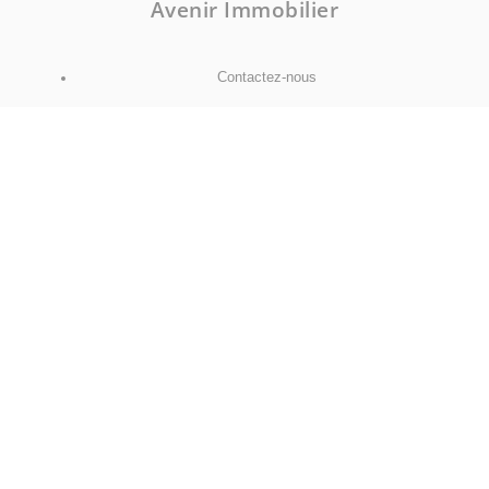
Avenir Immobilier
Contactez-nous
NOUS SUIVRE
Facebook
Instagram
Mentions légales
Politique de confidentialité
Politique de cookies
Déclaration d'accessibilité
Barème des honoraires