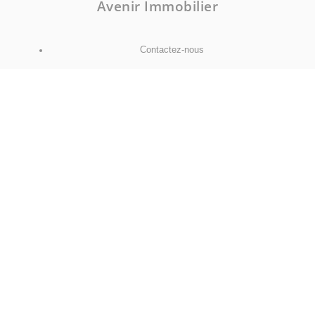
Avenir Immobilier
Contactez-nous
NOUS SUIVRE
Facebook
Instagram
Mentions légales
Politique de confidentialité
Politique de cookies
Déclaration d'accessibilité
Barème des honoraires